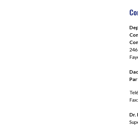
Co
Dep
Com
Com
2465
Fay
Dad
Par
Tel
Fax
Dr.
Sup