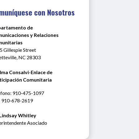
muníquese con Nosotros
artamento de
unicaciones y Relaciones 
unitarias
 Gillespie Street
etteville, NC 28303
ma Consalvi-Enlace de 
ticipación Comunitaria
éfono
: 910-475-1097
: 910-678-2619
 Lindsay Whitley
erintendente Asociado