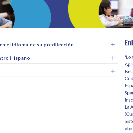
En
en el idioma de su predilección
'Lo
ntro Hispano
Apre
Bec
Códi
Espa
Span
Insc
La 
(Cu
Sist
efec