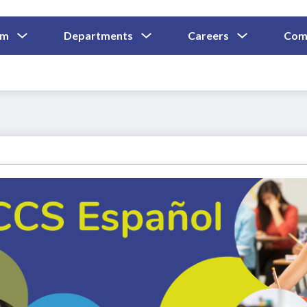
Show
Show
Show
um
Departments
Careers
Com
Submenu
Submenu
Submenu
and
For
For
For
Curriculum
Departments
Careers